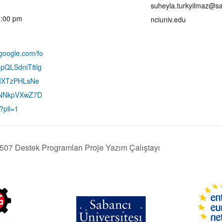
suheyla.turkyilmaz@s
1:00 pm
nciuniv.edu
.google.com/fo
IpQLSdniT8lg
IXTzPHLsNe
tNNkpVXwZ7D
?pli=1
 Destek Programları Proje Yazım Çalıştayı