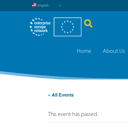
English
Home
About Us
« All Events
This event has passed.