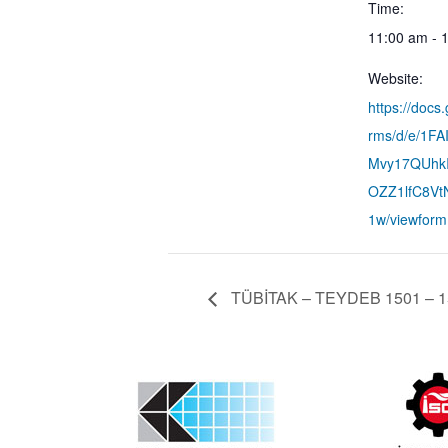
Time:
11:00 am - 
Website:
https://docs
rms/d/e/1FA
Mvy17QUhk
OZZ1lfC8V
1w/viewform
TÜBİTAK – TEYDEB 1501 – 1507