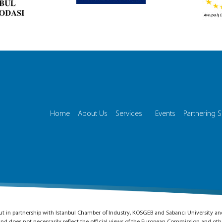
Home
About Us
Services
Events
Partnering S
d out in partnership with Istanbul Chamber of Industry, KOSGEB and Sabancı University a