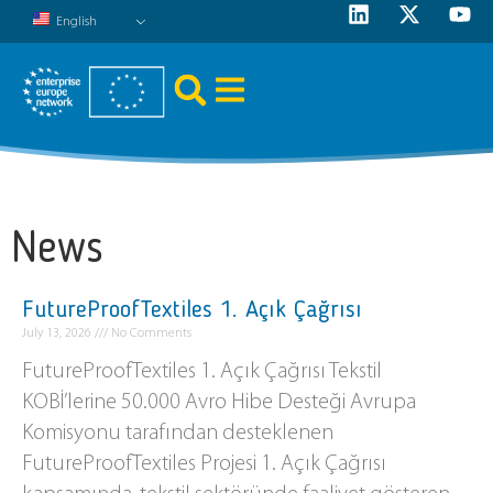
English
News
FutureProofTextiles 1. Açık Çağrısı
July 13, 2026
No Comments
FutureProofTextiles 1. Açık Çağrısı Tekstil
KOBİ’lerine 50.000 Avro Hibe Desteği Avrupa
Komisyonu tarafından desteklenen
FutureProofTextiles Projesi 1. Açık Çağrısı