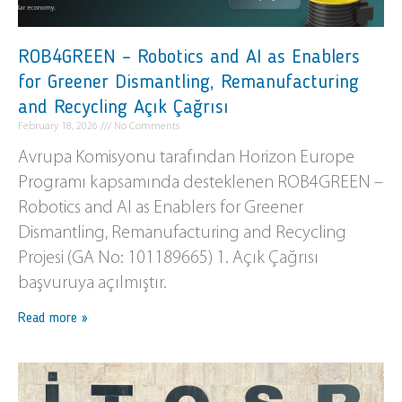
ROB4GREEN – Robotics and AI as Enablers
for Greener Dismantling, Remanufacturing
and Recycling Açık Çağrısı
February 18, 2026
No Comments
Avrupa Komisyonu tarafından Horizon Europe
Programı kapsamında desteklenen ROB4GREEN –
Robotics and AI as Enablers for Greener
Dismantling, Remanufacturing and Recycling
Projesi (GA No: 101189665) 1. Açık Çağrısı
başvuruya açılmıştır.
Read more »