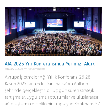
AİA 2025 Yılı Konferansında Yerimizi Aldık
January 2, 2026
No Comments
Avrupa İşletmeler Ağı Yıllık Konferansı 26-28
Kasım 2025 tarihinde Danimarka’nın Aalborg
şehrinde gerçekleştirildi. Üç gün süren stratejik
tartışmalar, uygulamalı oturumlar ve uluslararası
ağ oluşturma etkinliklerini kapsayan Konferans, 57