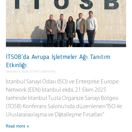
İTSOB’da Avrupa İşletmeler Ağı Tanıtım
Etkinliği
January 5, 2026
No Comments
İstanbul Sanayi Odası (İSO) ve Enterprise Europe
Network (EEN) İstanbul ekibi, 21 Ekim 2025
tarihinde İstanbul Tuzla Organize Sanayi Bölgesi
(TOSB) Konferans Salonu’nda düzenlenen “İSO ile
Uluslararasılaşma ve Dijitalleşme Fırsatları”
Read more »