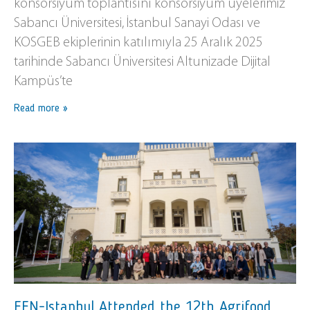
konsorsiyum toplantısını konsorsiyum üyelerimiz
Sabancı Üniversitesi, İstanbul Sanayi Odası ve
KOSGEB ekiplerinin katılımıyla 25 Aralık 2025
tarihinde Sabancı Üniversitesi Altunizade Dijital
Kampüs’te
Read more »
EEN-Istanbul Attended the 12th Agrifood