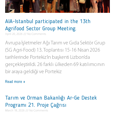
AIA-Istanbul participated in the 13th
Agrifood Sector Group Meeting.
April 20, 2026
No Comments
Avrupa İşletmeler Ağı Tarım ve Gıda Sektör Grup
(SG Agri-Food) 13. Toplantısı 15-16 Nisan 2026
tarihlerinde Portekiz’in başkenti Lizbon’da
gerçekleştirildi. 26 farklı ülkeden 69 katılımcının
bir araya geldiği ve Portekiz
Read more »
Tarım ve Orman Bakanlığı Ar-Ge Destek
Programı 21. Proje Çağrısı
March 18, 2026
No Comments