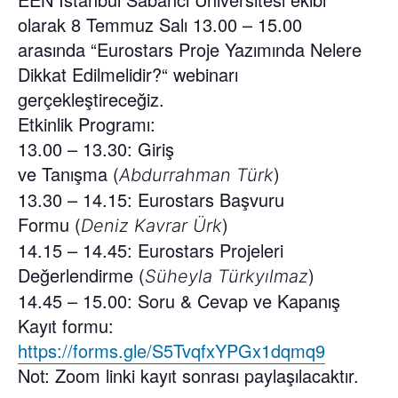
olarak
8 Temmuz Salı 13.00 – 15.00
arasında “
Eurostars
Proje Yazımında Nelere
Dikkat Edilmelidir?
“
webinar
ı
gerçekleştireceğiz.
Etkinlik Programı:
13.00 – 13.30: Giriş
ve Tanışma (
)
Abdurrahman Türk
13.30 – 14.15:
Eurostars
Başvuru
Formu (
)
Deniz Kavrar Ürk
14.15 – 14.45:
Eurostars
Projeleri
Değerlendirme (
)
Süheyla Türkyılmaz
14.45 – 15.00: Soru & Cevap ve Kapanış
Kayıt formu:
https://forms.gle/S5TvqfxYPGx1dqmq9
Not:
Zoom linki kayıt sonrası paylaşılacaktır.