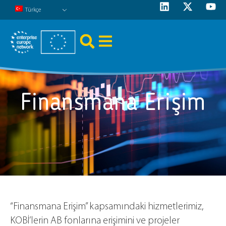
Türkçe
Finansmana Erişim
“Finansmana Erişim” kapsamındaki hizmetlerimiz,
KOBİ’lerin AB fonlarına erişimini ve projeler