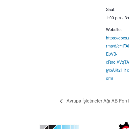
Saat:
1:00 pm - 3
Website:
https://docs
rms/d/e/1F
E8VB-
cRnoIXVqT
jyipAKf2HI1
orm
Avrupa İşletmeler Ağı AB Fon P