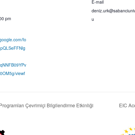
E-mail
deniz.urk@sabanciuni
:00 pm
u
.google.com/fo
AIpQLSeFFNlg
AqNNFB09YPv
c0OM5g/viewf
rogramları Çevrimiçi Bilgilendirme Etkinliği
EIC Ac