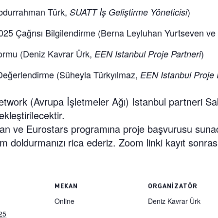
bdurrahman Türk,
)
SUATT İş Geliştirme Yöneticisi
5 Çağrısı Bilgilendirme
(Berna Leyluhan Yurtseven ve
Formu
(Deniz Kavrar Ürk,
)
EEN Istanbul Proje Partneri
 Değerlendirme
(Süheyla Türkyılmaz,
EEN Istanbul Proje 
etwork (Avrupa İşletmeler Ağı) Istanbul partneri Sa
kleştirilecektir.
olan ve Eurostars programına proje başvurusu sunac
doldurmanızı rica ederiz. Zoom linki kayıt sonrası 
MEKAN
ORGANIZATÖR
Online
Deniz Kavrar Ürk
25