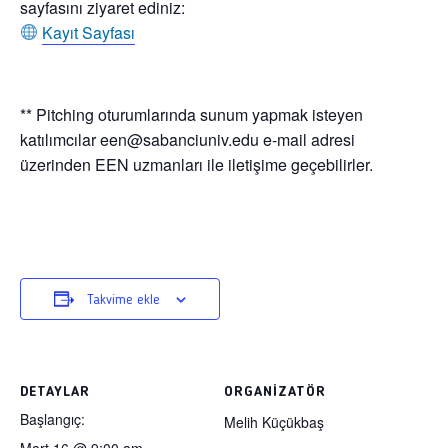
sayfasını ziyaret ediniz:
Kayıt Sayfası
** Pitching oturumlarında sunum yapmak isteyen
katılımcılar
een@sabanciuniv.edu
e-mail adresi
üzerinden EEN uzmanları ile iletişime geçebilirler.
Takvime ekle
DETAYLAR
ORGANIZATÖR
Başlangıç:
Melih Küçükbaş
Mart 16 @ 9:00 am