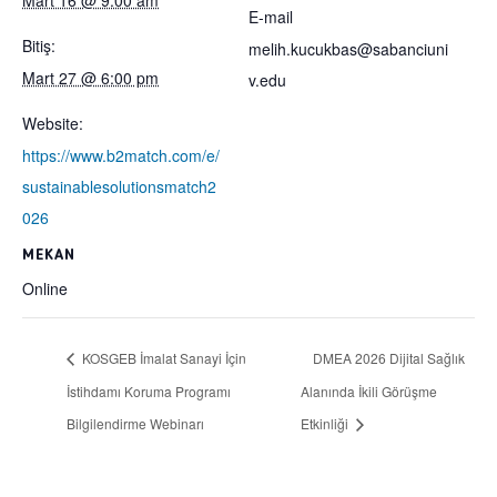
E-mail
Bitiş:
melih.kucukbas@sabanciuni
Mart 27 @ 6:00 pm
v.edu
Website:
https://www.b2match.com/e/
sustainablesolutionsmatch2
026
MEKAN
Online
KOSGEB İmalat Sanayi İçin
DMEA 2026 Dijital Sağlık
İstihdamı Koruma Programı
Alanında İkili Görüşme
Bilgilendirme Webinarı
Etkinliği