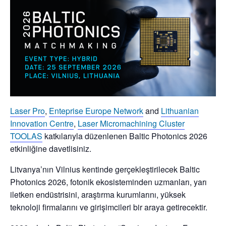
Laser Pro
,
Enteprise Europe Network
and
Lithuanian
Innovation Centre
,
Laser Micromachining Cluster
TOOLAS
katkılarıyla düzenlenen
Baltic Photonics 2026
etkinliğine davetlisiniz.
Litvanya’nın Vilnius kentinde gerçekleştirilecek
Baltic
Photonics 2026
, fotonik ekosisteminden uzmanları, yarı
iletken endüstrisini, araştırma kurumlarını, yüksek
teknoloji firmalarını ve girişimcileri bir araya getirecektir.