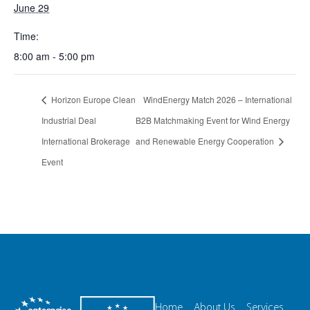
June 29
Time:
8:00 am - 5:00 pm
Horizon Europe Clean
WindEnergy Match 2026 – International
Industrial Deal
B2B Matchmaking Event for Wind Energy
International Brokerage
and Renewable Energy Cooperation
Event
Home
About Us
Services