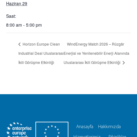
Haziran 29
Saat:
8:00 am - 5:00 pm
Horizon Europe Clean
WindEnergy Match 2026 – Rüzgâr
Industrial Deal Uluslararası
Enerjisi ve Yenilenebilir Enerji Alanında
İkili Görüşme Etkinliği
Uluslararası İkili Görüşme Etkinliği
Anasayfa
Hakkımızda