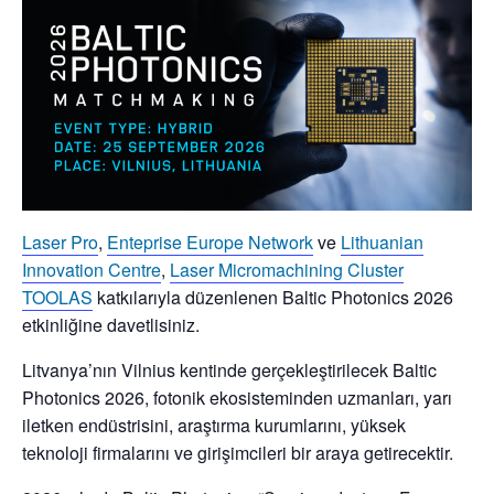
Laser Pro
,
Enteprise Europe Network
ve
Lithuanian
Innovation Centre
,
Laser Micromachining Cluster
TOOLAS
katkılarıyla düzenlenen
Baltic Photonics 2026
etkinliğine davetlisiniz.
Litvanya’nın Vilnius kentinde gerçekleştirilecek
Baltic
Photonics 2026
, fotonik ekosisteminden uzmanları, yarı
iletken endüstrisini, araştırma kurumlarını, yüksek
teknoloji firmalarını ve girişimcileri bir araya getirecektir.