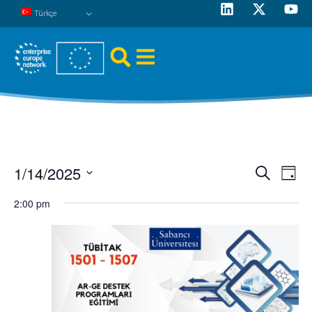
Türkçe
1/14/2025
Etk
Etkinli
Ara
Gün
Tarih
gö
arama
2:00 pm
seç.
ge
ve
görün
gezin